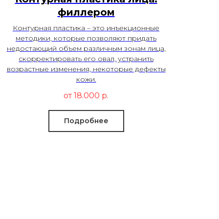
филлером
Контурная пластика – это инъекционные
методики, которые позволяют придать
недостающий объем различным зонам лица,
скорректировать его овал, устранить
возрастные изменения, некоторые дефекты
кожи.
от 18.000
р.
Подробнее