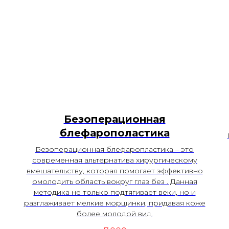
Безоперационная
блефарополастика
Безоперационная блефаропластика – это
современная альтернатива хирургическому
вмешательству, которая помогает эффективно
омолодить область вокруг глаз без . Данная
методика не только подтягивает веки, но и
разглаживает мелкие морщинки, придавая коже
более молодой вид.