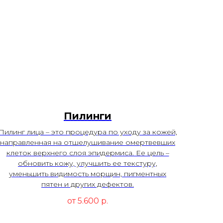
Пилинги
Пилинг лица – это процедура по уходу за кожей,
направленная на отшелушивание омертвевших
клеток верхнего слоя эпидермиса. Ее цель –
обновить кожу, улучшить ее текстуру,
уменьшить видимость морщин, пигментных
пятен и других дефектов.
от 5.600
р.