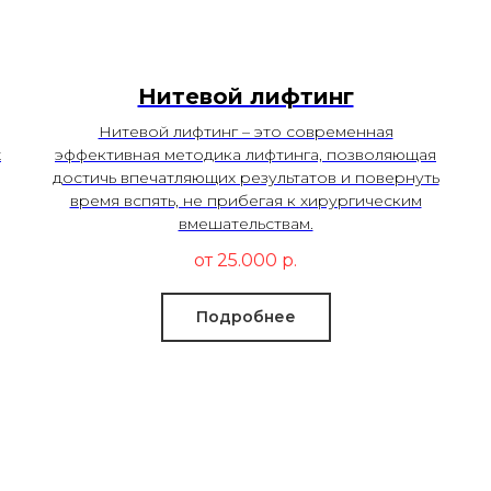
Нитевой лифтинг
Нитевой лифтинг – это современная
х
эффективная методика лифтинга, позволяющая
достичь впечатляющих результатов и повернуть
время вспять, не прибегая к хирургическим
вмешательствам.
от 25.000
р.
Подробнее